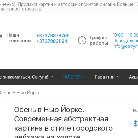
иченко). Продажа картин и авторских принтов онлайн. Больше 1
вас приветствовать!
Наши
10:00 - 16:
+37378878769
График
телефоны
Понедельн
+37378831184
работы
info@cairyn
 знакомиться. Cairyna!
ГАЛЕРЕЯ
Гарантии
Акц
Осень В Нью Йорке
Осень в Нью Йорке.
Н
Современная абстрактная
$
картина в стиле городского
пейзажа на холсте