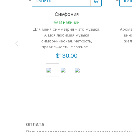
КУПИТЬ
КУП
Рекомендуем
Ре
Симфония
В наличии
Для меня симметрия - это музыка.
Арома
А моя любимая музыка
вино
симфоническая. Четкость,
жел
правильность, сложнос...
$130.00
ОПЛАТА