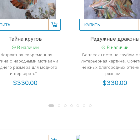
ПИТЬ
КУПИТЬ
Тайна кругов
Радужные драконы
В наличии
В наличии
Абстрактная современная
Всплеск цвета на грубом ф
тина с народными мотивами
Интерьерная картина. Сочет
днего размера для модного
нежных благородных оттенк
интерьера «Т..
грязным г..
$330.00
$330.00