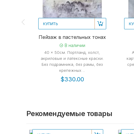
КУПИТЬ
КУ
Пейзаж в пастельных тонах
В наличии
40 x 50см. Портланд, холст,
акриловые и латексные краски.
кар
Без подрамника, без рамы, без
сре
крепежных ..
$330.00
Рекомендуемые товары