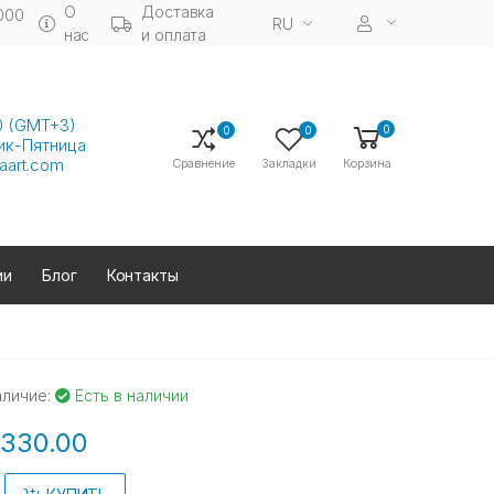
О
Доставка
000
RU
нас
и оплата
00 (GMT+3)
0
0
0
ик-Пятница
aart.com
Сравнение
Закладки
Корзина
ии
Блог
Контакты
аличие:
Есть в наличии
330.00