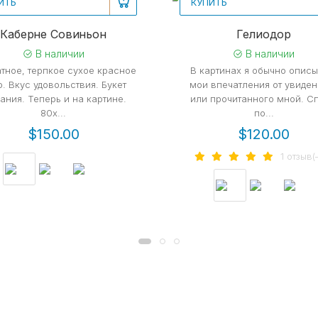
ИТЬ
КУПИТЬ
комендуем
Рекомендуем
Каберне Совиньон
Гелиодор
В наличии
В наличии
тное, терпкое сухое красное
В картинах я обычно опис
. Вкус удовольствия. Букет
мои впечатления от увиден
ания. Теперь и на картине.
или прочитанного мной. С
80x...
по...
$150.00
$120.00
1 отзыв(