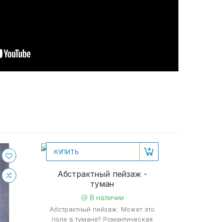
КУПИТЬ
Рекомендуем
Реком
Абстрактный пейзаж -
туман
В наличии
Абстрактный пейзаж. Может это
поле в тумане? Романтическая