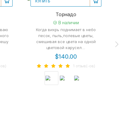
КУПИТЬ
КУП
Рекомендуем
Ре
Торнадо
Тянул
В наличии
ываю
Когда вихрь поднимает в небо
Тян
ного
песок, пыль,полевые цветы,
тонули
пешу
смешивая все цвета на одной
гуляли 
цветовой карусел...
$140.00
-ов)
1 отзыв(-ов)