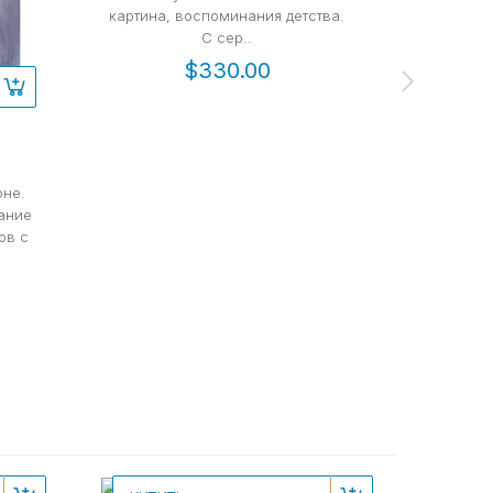
картина, воспоминания детства.
С сер..
$330.00
КУПИТЬ
оне.
" Это се
ание
картин
ов с
пастель