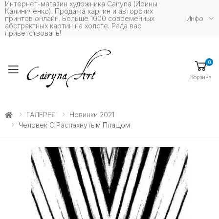
Интернет-магазин художника Cairyna (Ирины
Калиниченко). Продажа картин и авторских
принтов онлайн. Больше 1000 современных
Инфо
абстрактных картин на холсте. Рада вас
приветствовать!
0
Toggle mobile menu
Корзина
ГАЛЕРЕЯ
Новинки 2021
Человек С Распахнутым Плащом